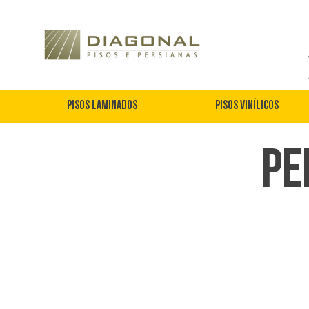
Pisos Laminados
Pisos Vinílicos
Pe