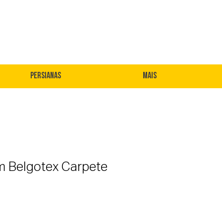
Persianas
Mais
m Belgotex Carpete