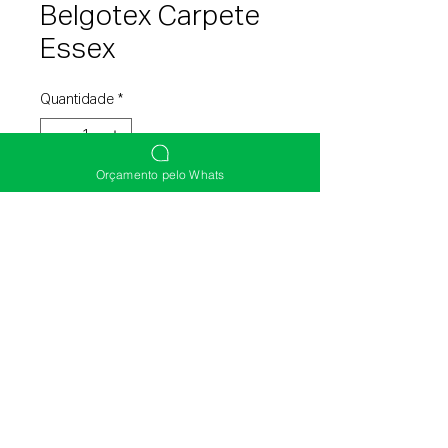
Belgotex Carpete
Essex
Quantidade
*
Orçamento pelo Whats
Entre em contato para comprar
(51) 3392-0003
(51) 98131-9755
(51) 3219-5141
©2020 Diagonal Pisos e Persianas. Site Criado
por Balz Marketing