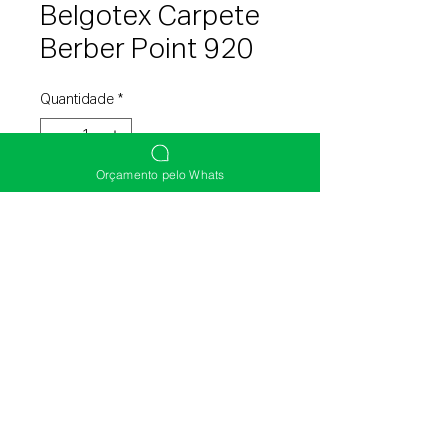
Belgotex Carpete
Berber Point 920
Quantidade
*
Orçamento pelo Whats
Entre em contato para comprar
(51) 3392-0003
(51) 98131-9755
(51) 3219-5141
©2020 Diagonal Pisos e Persianas. Site Criado
por Balz Marketing