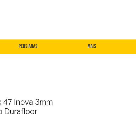
Persianas
Mais
 x 47 Inova 3mm
co Durafloor