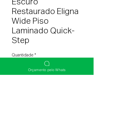
Escuro
Restaurado Eligna
Wide Piso
Laminado Quick-
Step
Quantidade
*
Orçamento pelo Whats
Entre em contato para comprar
(51) 3392-0003
(51) 98131-9755
(51) 3219-5141