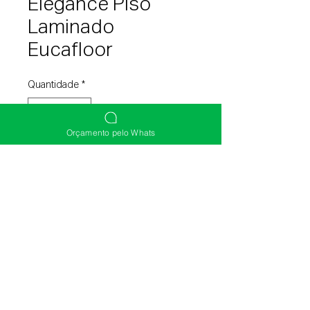
Elegance Piso
Laminado
Eucafloor
Quantidade
*
Orçamento pelo Whats
Entre em contato para comprar
(51) 3392-0003
(51) 98131-9755
(51) 3219-5141
©2020 Diagonal Pisos e Persianas. Site Criado