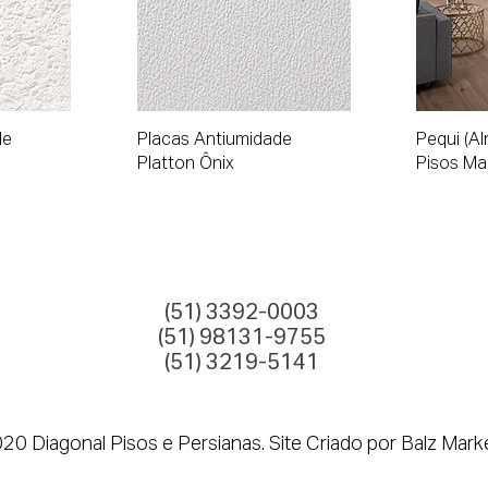
ápida
Visualização rápida
Visu
de
Placas Antiumidade
Pequi (A
Platton Ônix
Pisos Ma
(51) 3392-0003
(51) 98131-9755
(51) 3219-5141
0 Diagonal Pisos e Persianas. Site Criado por Balz Mark