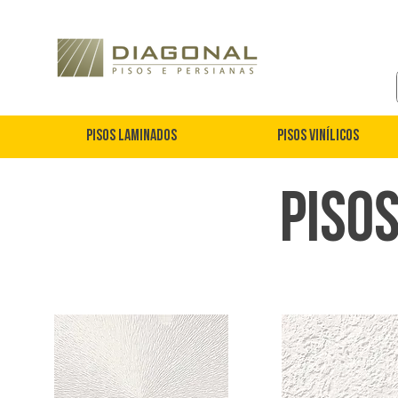
Pisos Laminados
Pisos Vinílicos
Piso