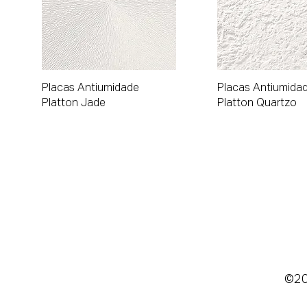
Visualização rápida
Visualização r
Placas Antiumidade
Placas Antiumida
Platton Jade
Platton Quartzo
©202