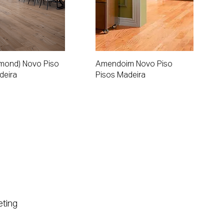
alização rápida
Visualização rápida
lmond) Novo Piso
Amendoim Novo Piso
deira
Pisos Madeira
eting