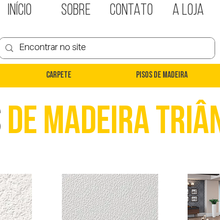
INÍCIO
SOBRE
CONTATO
A LOJA
Carpete
Pisos de Madeira
s
de madeira Triâ